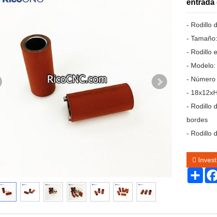
entrada
- Rodillo
- Tamaño
- Rodill
- Modelo
- Número
- 18x12xH
- Rodillo
bordes
- Rodillo
Invest
Sha