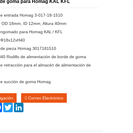
 de goma para Homag KAL KFL
 de entrada Homag 3-017-18-1510
: OD 18mm, ID 12mm, Altura 40mm
o engomado para Homag KAL / KFL
: Φ18x12xH40
 de pieza Homag 3017181510
40 Rodillo de alimentación de borde de goma
 de retracción para el almacén de alimentación de
 de succión de goma Homag
igación
Correo Electrónico
re
Facebook
Twitter
LinkedIn