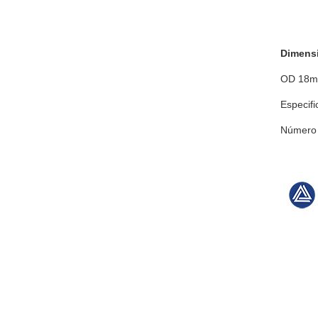
Dimensi
OD 18mm
Especif
Número 