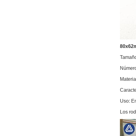
80x62m
Tamañ
Número
Materia
Caracte
Uso: En
Los rod