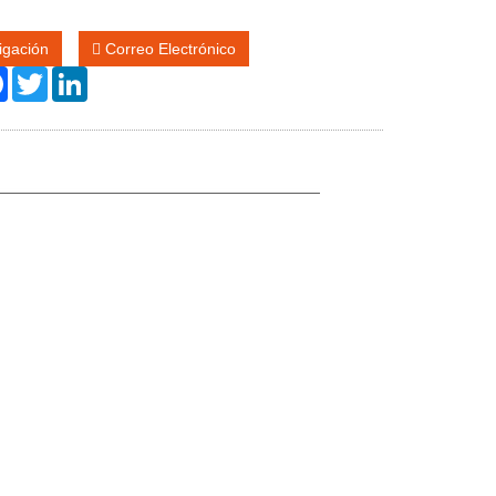
igación
Correo Electrónico
re
Facebook
Twitter
LinkedIn