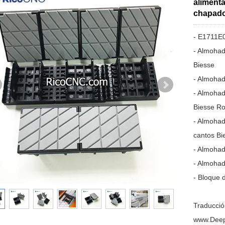
aliment
chapado
- E1711E0
- Almohad
Biesse
- Almohad
- Almohad
Biesse Ro
- Almohad
cantos Bi
- Almohad
- Almohad
- Bloque 
Traducción
www.Deep