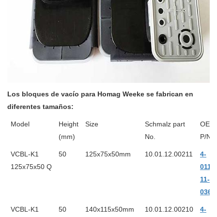
Los bloques de vacío para Homag Weeke se fabrican en
diferentes tamaños:
Model
Height
Size
Schmalz part
OEM
(mm)
No.
P/N
VCBL-K1
50
125x75x50mm
10.01.12.00211
4-
125x75x50 Q
011-
11-
0368
VCBL-K1
50
140x115x50mm
10.01.12.00210
4-