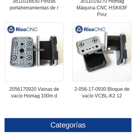
3811016830 Pinzas
3011019270 Homag
portaherramientas de r
Máquina CNC HSK63F
Pinz
2056170920 Vainas de
2-056-17-0930 Bloque de
vacío Homag 100m d
vacío VCBL-K2 12
Categorías